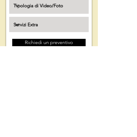
Richiedi un preventivo
Oppure...
Contattaci rapidamente su Whatsapp
Sede Legale:
Verona