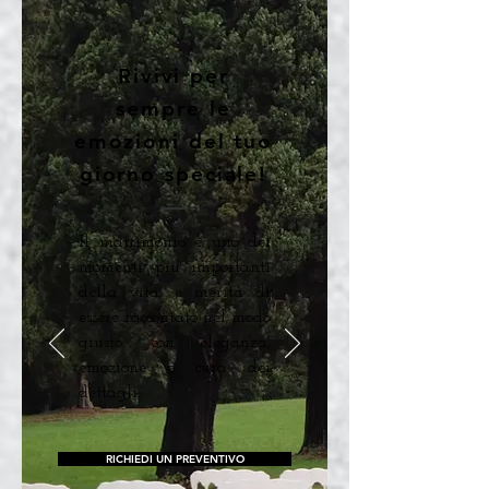
Rivivi per
sempre le
emozioni del tuo
giorno speciale!
Il matrimonio è uno dei
momenti più importanti
della vita, e merita di
essere raccontato nel modo
giusto: con eleganza,
emozione e cura dei
dettagli.
RICHIEDI UN PREVENTIVO