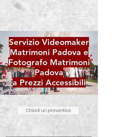
®
Servizio Videomaker
Matrimoni Padova e
Fotografo Matrimoni
Padova
a Prezzi Accessibili
Chiedi un preventivo